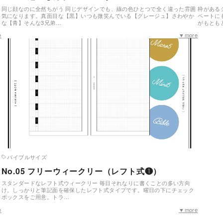
同じ顔なのに全然ちがう 同じデザインでも、線の色ひとつで全く違った雰囲
枠がある
気になります。真面目な【黒】いつも微笑んでいる【グレージュ】さわやか
ペートに
な【青】そんな3兄弟…
がもとも
e
▼more
バイブルサイズ
No.05 フリーウィークリー（レフト式❶）
」
スタンダードなレフト式ウィークリー 毎日それなりに書くことの多い方向
け。しっかりと筆記面を確保したレフト式タイプです。曜日の下にチェック
ボックスをご用意。トラ…
e
▼more