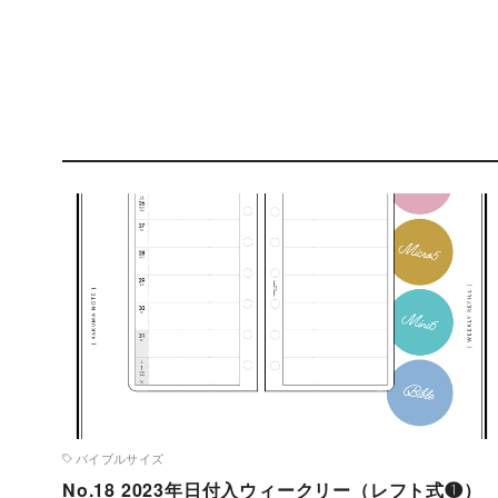
コ
ン
テ
ン
ツ
へ
移
動
バイブルサイズ
No.18 2023年日付入ウィークリー（レフト式❶）