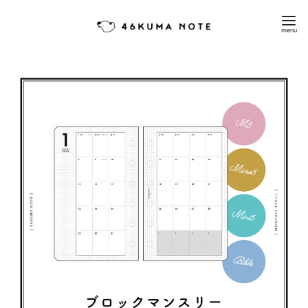
コ
ン
テ
ン
ツ
へ
移
動