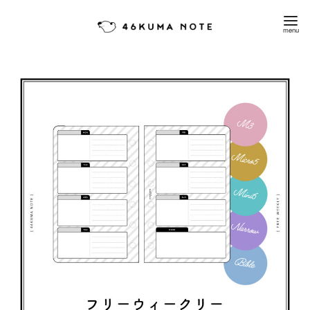
コ
ン
テ
ン
ツ
へ
移
動